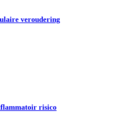
lulaire veroudering
nflammatoir risico