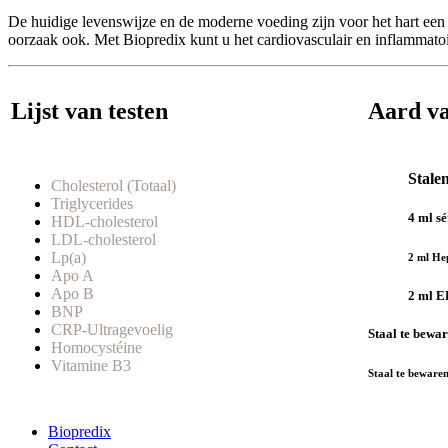
De huidige levenswijze en de moderne voeding zijn voor het hart een
oorzaak ook. Met Biopredix kunt u het cardiovasculair en inflammatoir
Lijst van testen
Aard va
Stale
Cholesterol (Totaal)
Triglycerides
4 ml s
HDL-cholesterol
LDL-cholesterol
Lp(a)
2 ml He
Apo A
Apo B
2 ml E
BNP
CRP-Ultragevoelig
Staal te bewar
Homocystéine
Vitamine B3
Staal te bewaren
Biopredix