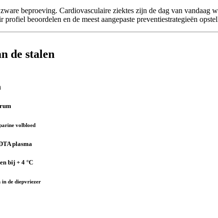
 zware beproeving. Cardiovasculaire ziektes zijn de dag van vandaag 
 profiel beoordelen en de meest aangepaste preventiestrategieën opstel
n de stalen
n
érum
parine volbloed
DTA plasma
en bij + 4 °C
 in de diepvriezer