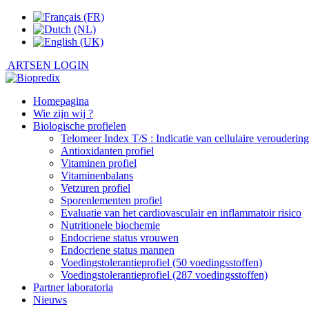
ARTSEN LOGIN
Homepagina
Wie zijn wij ?
Biologische profielen
Telomeer Index T/S : Indicatie van cellulaire veroudering
Antioxidanten profiel
Vitaminen profiel
Vitaminenbalans
Vetzuren profiel
Sporenlementen profiel
Evaluatie van het cardiovasculair en inflammatoir risico
Nutritionele biochemie
Endocriene status vrouwen
Endocriene status mannen
Voedingstolerantieprofiel (50 voedingsstoffen)
Voedingstolerantieprofiel (287 voedingsstoffen)
Partner laboratoria
Nieuws